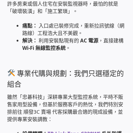
許多房東或個人住宅在安裝監視器時，最怕的就是
「破壞裝潢」和「施工繁瑣」。
雲端儲值型電表
痛點：
入口處已裝修完成，重新拉訊號線（網
電子鎖安裝-實績案例
路線）工程浩大且不美觀。
解決：
利用安裝點現有的
AC 電源
，直接建構
電腦資訊-實績案例
Wi-Fi 無線監控系統
。
電話總機安裝維修-實績案例
專業代購與規劃：我們只選穩定的
聯絡我們
組合
徵 伙伴
雖然「忠碁科技」深耕專業大型監控系統，平時不販
售家用型設備，但基於服務客戶的熱忱，我們特別安
公益贊助、社會貢獻
排前往 順發3C 賣場 代客採購最合適的現成設備，並
提供專業安裝調教：
聯盟合作包商