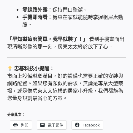
USB隨插即用視訊攝影機
零線路外露
：保持門口整潔。
手機即時看
：房東在家就能隨時掌握租屋處動
數位廣告看板播放器
態。
「早知道這麼簡單，我早就裝了！」
看到手機畫面出
電腦 工具 軟體 手冊
現清晰影像的那一刻，房東太太終於放下了心。
網路規劃架設
忠碁科技小提醒：
OpenMediaVault OMV
市面上設備琳瑯滿目，好的設備也需要正確的安裝與
網路配置。如果您有類似的需求，無論是專業大型案
NAS到府安裝服務
場，或是像房東太太這樣的居家小升級，我們都能為
您量身規劃最省心的方案。
DAS 直連式附加存儲
分享此文：
出租套房出租 網路維護管理 房東免煩惱
列印
電子郵件
Facebook