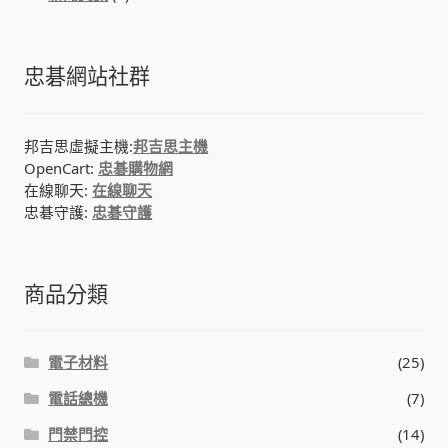
門禁安全控制 工具 軟體 手冊
忠碁網站社群
建築技術設備設置
邦吉思虛擬主機:
邦吉思主機
租屋維修、租屋安全
OpenCart:
忠碁購物網
在線聊天:
在線聊天
智慧電錶、儲值、雲端 電子式電錶
忠碁守護:
忠碁守護
公用房間插卡計費方案
商品分類
充電樁
電子材料
(25)
線上網路購物
電話總機
(7)
DIY材料
門禁門控
(14)