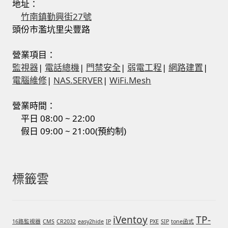
地址：
竹南鎮勤興街27號
頭份市濫坑里尖豐路
營業項目：
監視器
|
電話總機
|
門禁安全
|
弱電工程
|
網路建置
|
電腦維修
|
NAS.SERVER
|
WiFi.Mesh
營業時間：
平日 08:00 ~ 22:00
假日 09:00 ~ 21:00(預約制)
標籤雲
iVentoy
TP-
16路監視器
CMS
CR2032
easy2hide
IP
PXE
SIP
tone函式