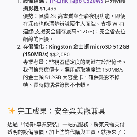
設備精選：
TP-Link Tapo C320WS
戶外防護
攝影機
$1,499
家庭水電修繕
優勢：具備 2K 高畫質與全彩夜視功能，即便
在深夜也能清楚辨識陌生人面貌。支援 Wi-Fi
窗簾 窗飾 丈量安裝
連線(支援安全儲存最高512GB)，完全省去拉
網線的困擾。
電腦維修銷售
存儲強化：Kingston 金士頓 microSD 512GB
(150MB/s)
$$2,080
電腦維護合約
專業考量：監視器穩定度的關鍵在於記憶卡。
我們捨棄廉價卡，選用讀取速度達 150MB/s
的金士頓 512GB 大容量卡，確保錄影不掉
電腦租賃方案
幀、長時間循環錄影不卡頓。
捷元電腦 NUC迷你電腦 伺服器
完工成果：安全與美觀兼具
飛碟 不斷電 UPS / 穩壓器 AVR
透過「代購+專業安裝」一站式服務，房東只需支付
遠距教學、在家辦公
透明的設備原價，加上些許代購與工資，就換來了：