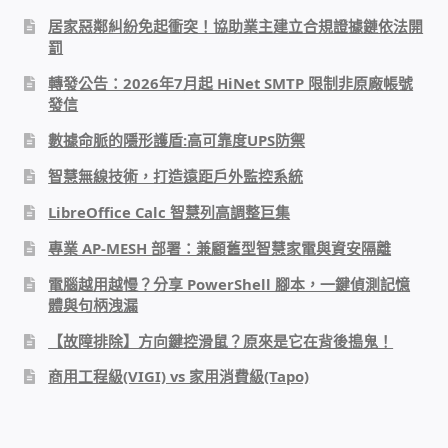
居家惡鄰糾紛免起衝突！協助業主建立合規證據鏈依法開
PHP程式設計
罰
網路 工具 軟體 手冊
轉發公告：2026年7月起 HiNet SMTP 限制非原廠帳號
發信
監視器安裝維修
數據命脈的隱形護盾:高可靠度UPS防禦
智慧無線技術，打造遠距戶外監控系統
監視器DIY
LibreOffice Calc 智慧列高調整巨集
監視器租賃方案
專業 AP-MESH 部署：兼顧舊型智慧家電與資安隔離
電腦越用越慢？分享 PowerShell 腳本，一鍵偵測記憶
防盜保全-安防設備
體與句柄洩漏
【故障排除】方向鍵控滑鼠？原來是它在背後搗鬼！
昇銳電子(HI SHARP)智慧科技
商用工程級(VIGI) vs 家用消費級(Tapo)
鎧鋒企業(KCA)智能監視系統