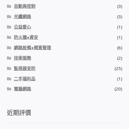
自動與控制
(3)
我的帳號
光纖網路
(3)
結帳
公益愛心
(1)
防火牆●資安
(1)
購物車
網路設備●頻寬管理
(6)
退款和退貨政策
技術服務
(2)
監視器安防
(25)
二手福利品
(1)
電腦網路
(20)
近期評價