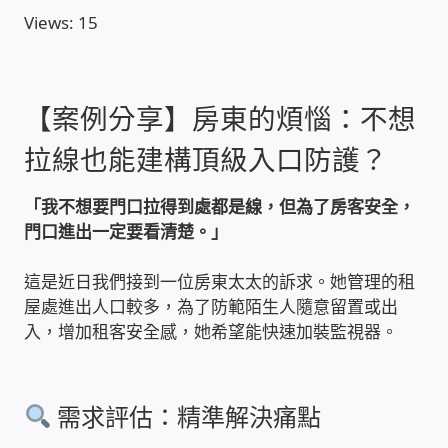
Views: 15
收費標準依據
照片紀實影音
【案例分享】房東的煩惱：不想
拉線也能建構頂級入口防護？
儀器設備
「我不想要門口拉得到處都是線，但為了房客安全，
網路建置規劃維修-實績案例
門口進出一定要看清楚。」
弱電工程-實績案例
這是近日我們接到一位房東太太的訴求。她管理的租
屋處進出人口較多，為了防範陌生人隨意留置或出
插卡計費
入，增加租客安全感，她希望能快速加裝監視器。
監視器安裝維修-實績案例
需求評估：精準解決痛點
自動控制PLC專案設計-實績案例