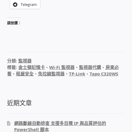
WIFI Wi-Fi 無線熱點 無線網路
Telegram
網路硬體設備
請按讚：
居易科技DrayTek/裕笠科技Ublink
印表列印伺服器
分類:
監視器
標籤:
金士頓記憶卡
、
Wi-Fi 監視器
、
監視器代購
、
房東必
虛擬機 Virtual machine VirtualBox Hyper-V
看
、
租屋安全
、
免拉線監視器
、
TP-Link
、
Tapo C320WS
VMware
網路 到府檢測 連線設定
近期文章
光纖網路
網路斷線自動排查 支援多目標 IP 與品質評估的
TP-Link TAIWAN(普聯技術)
PowerShell 腳本