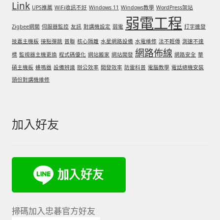
Link
UPS推薦
WiFi收訊不好
Windows 11
Windows教學
WordPress架站
弱電工程
Zigbee網關
伺服器監控
友訊
對講機設定
弱電
打字連發
技嘉主機板
接點彈跳
普聯
核心隔離
水星網路設備
水電維修
法不輕傳
測速不達
網路佈線
標
監視器主機更換
程式碼優化
網站搬家
網站開發
網路安全
華
碩主機板
蜂鳴器
設備辨識
辦公效率
開發效率
防雷科普
電腦教學
電話總機安裝
頭份對講機維修
加入好友
掃碼加入忠碁官方好友