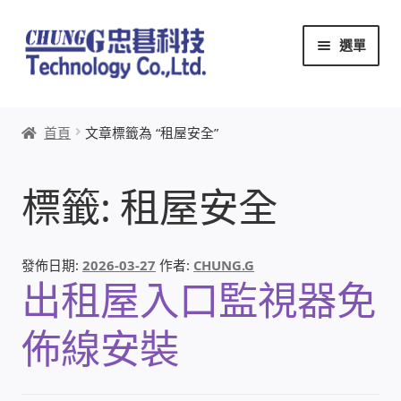
跳
跳
選單
至
至
導
主
覽
要
首頁
列
內
首頁
文章標籤為 “租屋安全”
容
關於忠碁
標籤:
租屋安全
本站文章導覽
本站AI文字客服
發佈日期:
2026-03-27
作者:
CHUNG.G
出租屋入口監視器免
創辦人:林慶忠
佈線安裝
頭份獅子會
竹南百齡扶輪社