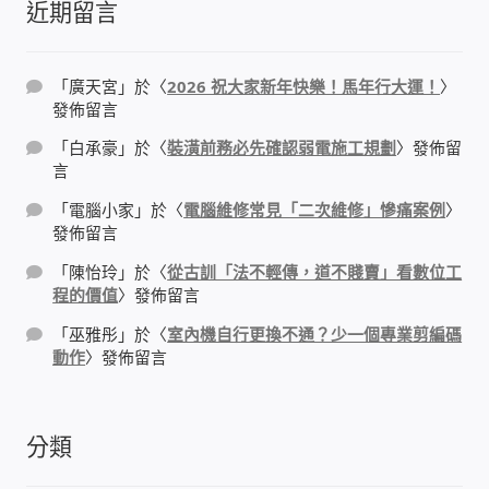
近期留言
太陽能系統監視器
監視器 信和 TBC 固定IP
「
廣天宮
」於〈
2026 祝大家新年快樂！馬年行大運！
〉
發佈留言
監視器RS485開門開鐵門開燈開保全
「
白承豪
」於〈
裝潢前務必先確認弱電施工規劃
〉發佈留
言
監控健檢‧舊換新專案
「
電腦小家
」於〈
電腦維修常見「二次維修」慘痛案例
〉
發佈留言
監視器異地備份備援
「
陳怡玲
」於〈
從古訓「法不輕傳，道不賤賣」看數位工
程的價值
〉發佈留言
監控安防 工具 軟體 手冊
「
巫雅彤
」於〈
室內機自行更換不通？少一個專業剪編碼
動作
〉發佈留言
電話總機 對講機
迅時數位網路電話總機
分類