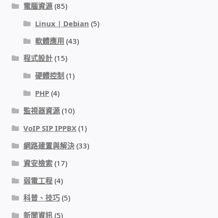
電腦資源
(85)
Linux | Debian
(5)
感應式門鎖、電子鎖
軟體應用
(43)
電梯樓層刷卡管制
程式設計
(15)
硬體控制
(1)
停車場、社區大樓 車道管制系統
PHP
(4)
風速傳感器+PLC自動控制
監視器資源
(10)
VoIP SIP IPPBX
(1)
mOA雲考勤 指紋、卡片、手機APP GPS打卡
網路建置與解決
(33)
智慧櫃
資安檢索
(17)
弱電工程
(4)
電子鎖 凱特安Kwikset
科普、技巧
(5)
電子模組電路模塊
新聞資訊
(5)