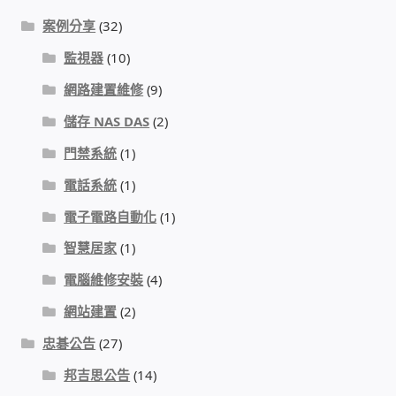
IP-PBX 租賃 借測 (雲端總機)
案例分享
(32)
通航國際(Tonnet)
監視器
(10)
網路建置維修
(9)
DCS 數位通訊系統
儲存 NAS DAS
(2)
NEC SL2100 電話總機 數位IP通訊系統
門禁系統
(1)
電話系統
(1)
安立達(Aristel)
電子電路自動化
(1)
智慧居家
(1)
聯盟電子(LINEMEX)
電腦維修安裝
(4)
網路型門口視訊對講機
網站建置
(2)
忠碁公告
(27)
電話 工具 軟體 手冊
邦吉思公告
(14)
門禁安全控制