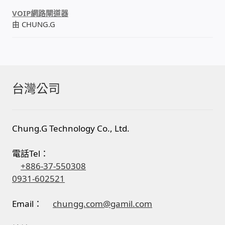
VOIP網路閘道器
由 CHUNG.G
台灣公司
Chung.G Technology Co., Ltd.
電話Tel：
+886-37-550308
0931-602521
Email：
chungg.com@gamil.com