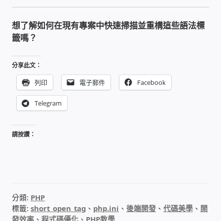
USB隨插即用視訊攝影機
想了解如何在現有專案中快速掃描並重構這些語法標
籤嗎？
數位廣告看板播放器
電腦 工具 軟體 手冊
分享此文：
列印
電子郵件
Facebook
網路規劃架設
Telegram
OpenMediaVault OMV
請按讚：
NAS到府安裝服務
DAS 直連式附加存儲
分類:
PHP
出租套房出租 網路維護管理 房東免煩惱
標籤:
short_open_tag
、
php.ini
、
後端開發
、
代碼美學
、
開
發效率
、
程式碼優化
、
PHP教學