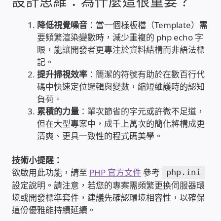
設計思維：為什麼這很重要？
家庭水電修繕
降低視覺噪音
：當一個樣板檔（Template）需
要頻繁渲染變數時，減少重複的 php echo 字
窗簾 窗飾 丈量安裝
眼，能讓開發者更專注於資料結構而非語法標
記。
電腦維修銷售
提升掃視效率
：簡潔的符號有助於在數百行代
碼中快速定位邏輯與變數，縮短維護時的認知
電腦維護合約
負荷。
累積的力量
：單次節省的字元或許微不足道，
但在大型專案中，成千上萬次的簡化將構成更
電腦租賃方案
清爽、更具一致性的程式碼美學。
捷元電腦 NUC迷你電腦 伺服器
技術小提醒：
欲啟用此功能，請至
PHP 官方文件
參考
php.ini
飛碟 不斷電 UPS / 穩壓器 AVR
設定說明。請注意，若您的專案需頻繁更換伺服器環
境或開發標準套件，建議先確認環境相容性，以確保
遠距教學、在家辦公
這份優雅能持續延續。