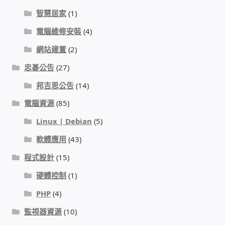
IP-PBX 租賃 借測 (雲端總機)
智慧居家
(1)
電腦維修安裝
(4)
通航國際(Tonnet)
網站建置
(2)
DCS 數位通訊系統
忠碁公告
(27)
邦吉思公告
(14)
NEC SL2100 電話總機 數位IP通訊系統
電腦資源
(85)
安立達(Aristel)
Linux | Debian
(5)
軟體應用
(43)
聯盟電子(LINEMEX)
程式設計
(15)
網路型門口視訊對講機
硬體控制
(1)
PHP
(4)
電話 工具 軟體 手冊
監視器資源
(10)
門禁安全控制