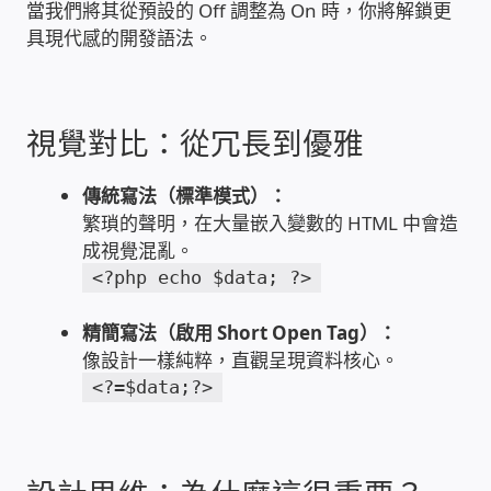
當我們將其從預設的 Off 調整為 On 時，你將解鎖更
具現代感的開發語法。
雲端儲值型電表
電子鎖安裝-實績案例
視覺對比：從冗長到優雅
電腦資訊-實績案例
傳統寫法（標準模式）：
繁瑣的聲明，在大量嵌入變數的 HTML 中會造
電話總機安裝維修-實績案例
成視覺混亂。
<?php echo $data; ?>
聯絡我們
精簡寫法（啟用 Short Open Tag）：
徵 伙伴
像設計一樣純粹，直觀呈現資料核心。
<?=$data;?>
公益贊助、社會貢獻
聯盟合作包商