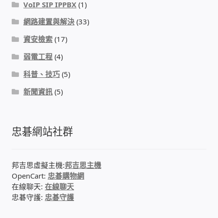
VoIP SIP IPPBX
(1)
網路建置與解決
(33)
感應式門鎖、電子鎖
資安檢索
(17)
電梯樓層刷卡管制
弱電工程
(4)
科普、技巧
(5)
停車場、社區大樓 車道管制系統
新聞資訊
(5)
風速傳感器+PLC自動控制
忠碁網站社群
mOA雲考勤 指紋、卡片、手機APP GPS打卡
智慧櫃
邦吉思虛擬主機:
邦吉思主機
OpenCart:
忠碁購物網
電子鎖 凱特安Kwikset
在線聊天:
在線聊天
忠碁守護:
忠碁守護
電子模組電路模塊