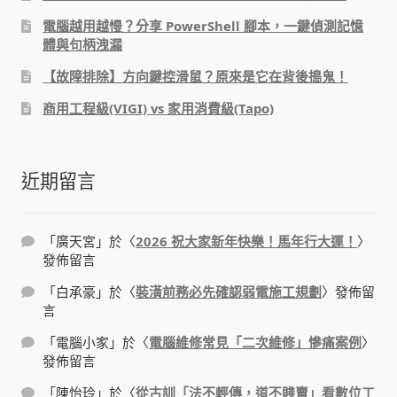
PHP程式設計
電腦越用越慢？分享 PowerShell 腳本，一鍵偵測記憶
體與句柄洩漏
網路 工具 軟體 手冊
【故障排除】方向鍵控滑鼠？原來是它在背後搗鬼！
商用工程級(VIGI) vs 家用消費級(Tapo)
監視器安裝維修
監視器DIY
近期留言
監視器租賃方案
「
廣天宮
」於〈
2026 祝大家新年快樂！馬年行大運！
〉
發佈留言
防盜保全-安防設備
「
白承豪
」於〈
裝潢前務必先確認弱電施工規劃
〉發佈留
言
昇銳電子(HI SHARP)智慧科技
「
電腦小家
」於〈
電腦維修常見「二次維修」慘痛案例
〉
發佈留言
鎧鋒企業(KCA)智能監視系統
「
陳怡玲
」於〈
從古訓「法不輕傳，道不賤賣」看數位工