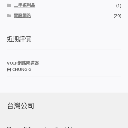
二手福利品
(1)
我的帳號
電腦網路
(20)
結帳
近期評價
購物車
退款和退貨政策
VOIP網路閘道器
由 CHUNG.G
台灣公司