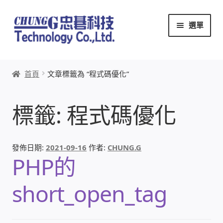
跳
跳
選單
至
至
導
主
覽
要
首頁
列
內
首頁
文章標籤為 “程式碼優化”
容
關於忠碁
標籤:
程式碼優化
本站文章導覽
本站AI文字客服
發佈日期:
2021-09-16
作者:
CHUNG.G
PHP的
創辦人:林慶忠
short_open_tag
頭份獅子會
竹南百齡扶輪社