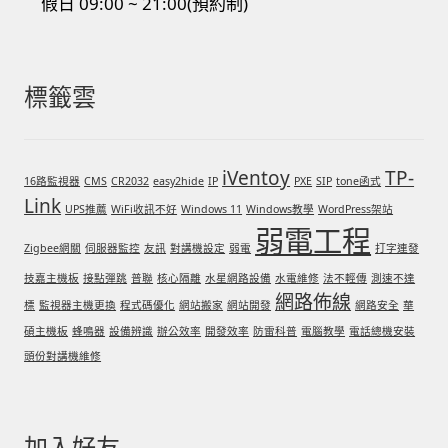
假日 09:00 ~ 21:00(預約制)
標籤雲
iVentoy
TP-
16路監視器
CMS
CR2032
easy2hide
IP
PXE
SIP
tone函式
Link
UPS推薦
WiFi收訊不好
Windows 11
Windows教學
WordPress架站
弱電工程
Zigbee網關
伺服器監控
友訊
對講機設定
弱電
打字連發
技嘉主機板
接點彈跳
普聯
核心隔離
水星網路設備
水電維修
法不輕傳
測速不達
網路佈線
標
監視器主機更換
程式碼優化
網站搬家
網站開發
網路安全
華
碩主機板
蜂鳴器
設備辨識
辦公效率
開發效率
防雷科普
電腦教學
電話總機安裝
頭份對講機維修
加入好友