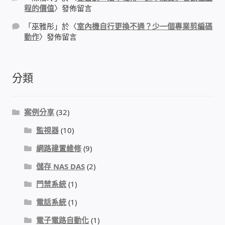
程的價值
〉發佈留言
太陽能系統監視器
「
巫雅彤
」於〈
室內機自行更換不通？少一個專業剪編碼
監視器 信和 TBC 固定IP
動作
〉發佈留言
監視器RS485開門開鐵門開燈開保全
分類
監控健檢‧舊換新專案
案例分享
(32)
監視器異地備份備援
監視器
(10)
監控安防 工具 軟體 手冊
網路建置維修
(9)
儲存 NAS DAS
(2)
電話總機 對講機
門禁系統
(1)
迅時數位網路電話總機
電話系統
(1)
電子電路自動化
(1)