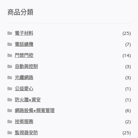
商品分類
門禁安全控制 工具 軟體 手冊
建築技術設備設置
電子材料
(25)
電話總機
(7)
租屋維修、租屋安全
門禁門控
(14)
智慧電錶、儲值、雲端 電子式電錶
自動與控制
(3)
光纖網路
(3)
公用房間插卡計費方案
公益愛心
(1)
充電樁
防火牆●資安
(1)
網路設備●頻寬管理
(6)
線上網路購物
技術服務
(2)
DIY材料
監視器安防
(25)