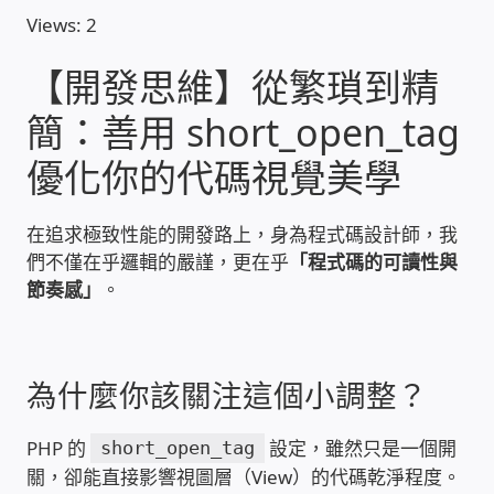
Views: 2
收費標準依據
【開發思維】從繁瑣到精
簡：善用 short_open_tag
照片紀實影音
優化你的代碼視覺美學
儀器設備
在追求極致性能的開發路上，身為程式碼設計師，我
網路建置規劃維修-實績案例
們不僅在乎邏輯的嚴謹，更在乎
「程式碼的可讀性與
節奏感」
。
弱電工程-實績案例
插卡計費
為什麼你該關注這個小調整？
監視器安裝維修-實績案例
PHP 的
設定，雖然只是一個開
short_open_tag
關，卻能直接影響視圖層（View）的代碼乾淨程度。
自動控制PLC專案設計-實績案例