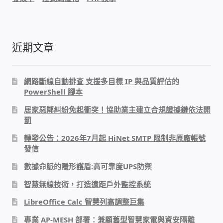
WIFI Wi-Fi 無線熱點 無線網路
網路硬體設備
近期文章
居易科技DrayTek/裕笠科技Ublink
網路斷線自動排查 支援多目標 IP 與品質評估的
印表列印伺服器
PowerShell 腳本
居家惡鄰糾紛免起衝突！協助業主建立合規證據鏈依法開
虛擬機 Virtual machine VirtualBox Hyper-V
罰
VMware
轉發公告：2026年7月起 HiNet SMTP 限制非原廠帳號
發信
網路 到府檢測 連線設定
數據命脈的隱形護盾:高可靠度UPS防禦
光纖網路
智慧無線技術，打造遠距戶外監控系統
LibreOffice Calc 智慧列高調整巨集
TP-Link TAIWAN(普聯技術)
專業 AP-MESH 部署：兼顧舊型智慧家電與資安隔離