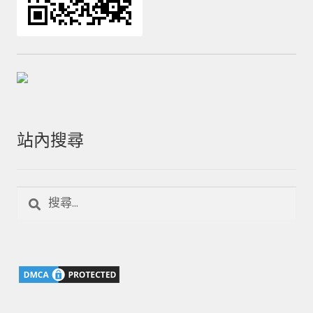
站內搜尋
搜
尋
關
鍵
字: