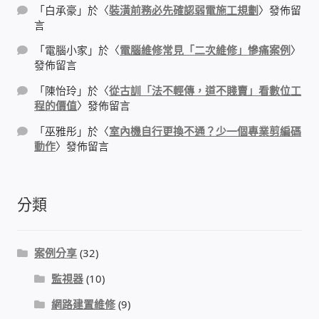
「
白承豪
」於〈
裝潢前務必先確認弱電施工規劃
〉發佈留
言
門禁安全控制 工具 軟體 手冊
「
電腦小家
」於〈
電腦維修常見「二次維修」慘痛案例
〉
發佈留言
建築技術設備設置
「
陳怡玲
」於〈
從古訓「法不輕傳，道不賤賣」看數位工
程的價值
〉發佈留言
租屋維修、租屋安全
「
巫雅彤
」於〈
室內機自行更換不通？少一個專業剪編碼
動作
〉發佈留言
智慧電錶、儲值、雲端 電子式電錶
公用房間插卡計費方案
分類
充電樁
案例分享
(32)
線上網路購物
監視器
(10)
DIY材料
網路建置維修
(9)