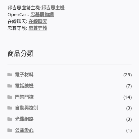
邦吉思虛擬主機:
邦吉思主機
OpenCart:
忠碁購物網
在線聊天:
在線聊天
忠碁守護:
忠碁守護
商品分類
電子材料
(25)
電話總機
(7)
門禁門控
(14)
自動與控制
(3)
光纖網路
(3)
公益愛心
(1)