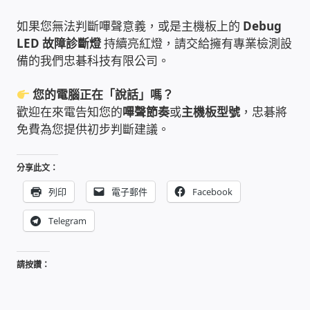
太陽能系統監視器
如果您無法判斷嗶聲意義，或是主機板上的
Debug
LED 故障診斷燈
持續亮紅燈，請交給擁有專業檢測設
監視器 信和 TBC 固定IP
備的我們忠碁科技有限公司。
監視器RS485開門開鐵門開燈開保全
您的電腦正在「說話」嗎？
歡迎在來電告知您的
嗶聲節奏
或
主機板型號
，忠碁將
監控健檢‧舊換新專案
免費為您提供初步判斷建議。
監視器異地備份備援
分享此文：
列印
電子郵件
Facebook
監控安防 工具 軟體 手冊
Telegram
電話總機 對講機
請按讚：
迅時數位網路電話總機