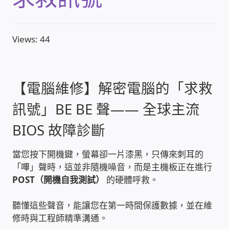
收費標準依據
Views: 44
照片紀實影音
儀器設備
【電腦維修】解密電腦的「求救
訊號」BE BE 聲—— 全球主流
網路建置規劃維修-實績案例
BIOS 故障診斷
弱電工程-實績案例
當您按下開機鍵，螢幕卻一片漆黑，只傳來刺耳的
「嗶」聲時，這並非隨機噪音，而是主機板正在進行
插卡計費
POST（開機自我測試）
的硬體呼救。
監視器安裝維修-實績案例
聽懂這些聲音，能讓您在第一時間保護數據，並在維
修時與工程師精準溝通。
自動控制PLC專案設計-實績案例