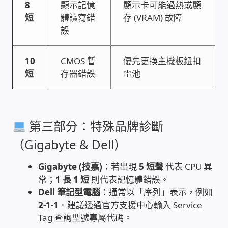
8
顯示記憶
顯示卡可能過熱或顯
WIFI Wi-Fi 無線熱點 無線網路
短
體讀寫錯
存 (VRAM) 故障
誤
網路硬體設備
10
CMOS 暫
優先更換主機板鈕扣
居易科技DrayTek/裕笠科技Ublink
短
存器錯誤
電池
印表列印伺服器
虛擬機 Virtual machine VirtualBox Hyper-V
第三部分：特殊品牌診斷
VMware
（Gigabyte & Dell）
網路 到府檢測 連線設定
Gigabyte (技嘉)
：若出現
5 短聲
代表 CPU 異
常；
1 長 1 短
則代表記憶體錯誤。
光纖網路
Dell 筆記型電腦
：通常以「序列」表示，例如
2-1-1
。建議透過官方支援中心輸入 Service
TP-Link TAIWAN(普聯技術)
Tag 查詢型號專屬代碼。