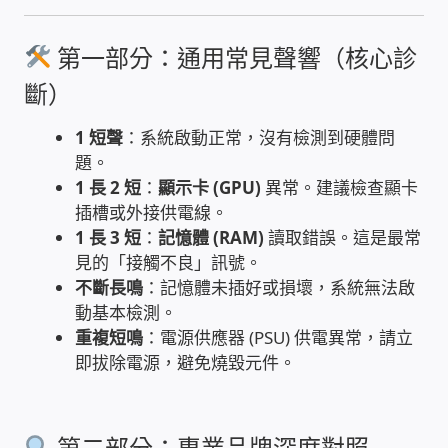
雲端儲值型電表
第一部分：通用常見聲響（核心診
斷）
電子鎖安裝-實績案例
1 短聲
：系統啟動正常，沒有檢測到硬體問
電腦資訊-實績案例
題。
1 長 2 短
：
顯示卡 (GPU)
異常。建議檢查顯卡
電話總機安裝維修-實績案例
插槽或外接供電線。
1 長 3 短
：
記憶體 (RAM)
讀取錯誤。這是最常
見的「接觸不良」訊號。
聯絡我們
不斷長鳴
：記憶體未插好或損壞，系統無法啟
動基本檢測。
徵 伙伴
重複短鳴
：電源供應器 (PSU) 供電異常，請立
即拔除電源，避免燒毀元件。
公益贊助、社會貢獻
聯盟合作包商
第二部分：專業品牌深度對照