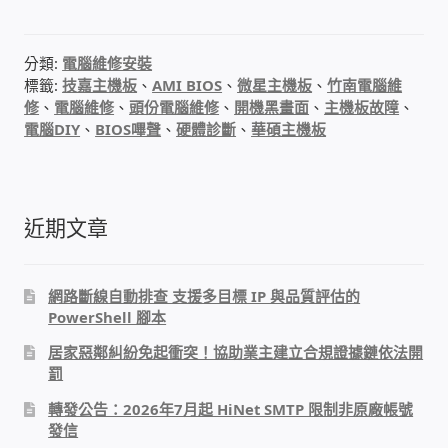
IP-PBX 租賃 借測 (雲端總機)
通航國際(Tonnet)
分類:
電腦維修安裝
標籤:
技嘉主機板
、
AMI BIOS
、
微星主機板
、
竹南電腦維
修
、
電腦維修
、
頭份電腦維修
、
開機黑畫面
、
主機板故障
、
DCS 數位通訊系統
電腦DIY
、
BIOS嗶聲
、
硬體診斷
、
華碩主機板
NEC SL2100 電話總機 數位IP通訊系統
近期文章
安立達(Aristel)
聯盟電子(LINEMEX)
網路斷線自動排查 支援多目標 IP 與品質評估的
PowerShell 腳本
網路型門口視訊對講機
居家惡鄰糾紛免起衝突！協助業主建立合規證據鏈依法開
罰
電話 工具 軟體 手冊
轉發公告：2026年7月起 HiNet SMTP 限制非原廠帳號
發信
門禁安全控制