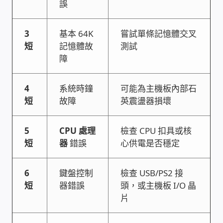
誤
USB隨插即用視訊攝影機
3
基本 64K
嘗試單條記憶體交叉
數位廣告看板播放器
短
記憶體故
測試
障
電腦 工具 軟體 手冊
4
系統時鐘
可能為主機板內部石
網路規劃架設
短
故障
英震盪器損壞
OpenMediaVault OMV
5
CPU 處理
檢查 CPU 扣具或核
短
器
錯誤
心供電是否穩定
NAS到府安裝服務
6
鍵盤控制
檢查 USB/PS2 接
DAS 直連式附加存儲
短
器錯誤
頭，或主機板 I/O 晶
片
出租套房出租 網路維護管理 房東免煩惱