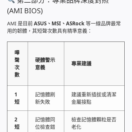
(AMI BIOS)
家庭水電修繕
AMI 是目前
ASUS、MSI、ASRock
等一線品牌最常
窗簾 窗飾 丈量安裝
用的韌體，其短聲次數具有精準意義：
電腦維修銷售
嗶
電腦維護合約
聲
硬體警示
專業建議
次
意義
電腦租賃方案
數
捷元電腦 NUC迷你電腦 伺服器
1
記憶體刷
建議重新插拔或清潔
短
新失敗
金屬接點
飛碟 不斷電 UPS / 穩壓器 AVR
2
記憶體同
檢查記憶體顆粒是否
遠距教學、在家辦公
短
位檢查錯
老化