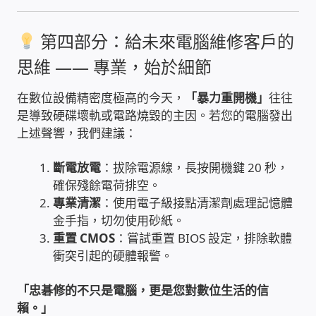
PHP程式設計
第四部分：給未來電腦維修客戶的
網路 工具 軟體 手冊
思維 —— 專業，始於細節
監視器安裝維修
在數位設備精密度極高的今天，
「暴力重開機」
往往
是導致硬碟壞軌或電路燒毀的主因。若您的電腦發出
上述聲響，我們建議：
監視器DIY
斷電放電
：拔除電源線，長按開機鍵 20 秒，
監視器租賃方案
確保殘餘電荷排空。
專業清潔
：使用電子級接點清潔劑處理記憶體
防盜保全-安防設備
金手指，切勿使用砂紙。
重置 CMOS
：嘗試重置 BIOS 設定，排除軟體
昇銳電子(HI SHARP)智慧科技
衝突引起的硬體報警。
「忠碁修的不只是電腦，更是您對數位生活的信
鎧鋒企業(KCA)智能監視系統
賴。」