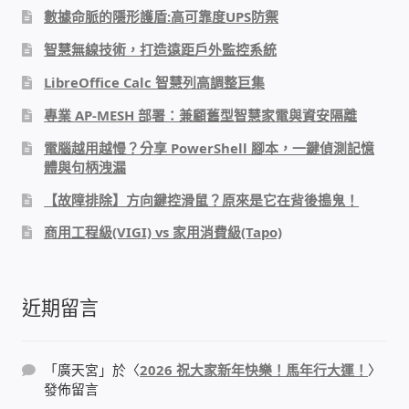
數據命脈的隱形護盾:高可靠度UPS防禦
感應式門鎖、電子鎖
智慧無線技術，打造遠距戶外監控系統
LibreOffice Calc 智慧列高調整巨集
電梯樓層刷卡管制
專業 AP-MESH 部署：兼顧舊型智慧家電與資安隔離
電腦越用越慢？分享 PowerShell 腳本，一鍵偵測記憶
停車場、社區大樓 車道管制系統
體與句柄洩漏
風速傳感器+PLC自動控制
【故障排除】方向鍵控滑鼠？原來是它在背後搗鬼！
商用工程級(VIGI) vs 家用消費級(Tapo)
mOA雲考勤 指紋、卡片、手機APP GPS打卡
智慧櫃
近期留言
電子鎖 凱特安Kwikset
「
廣天宮
」於〈
2026 祝大家新年快樂！馬年行大運！
〉
發佈留言
電子模組電路模塊