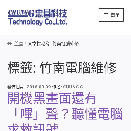
跳
跳
選單
至
至
導
主
覽
要
首頁
列
內
首頁
文章標籤為 “竹南電腦維修”
容
關於忠碁
標籤:
竹南電腦維修
本站文章導覽
本站AI文字客服
發佈日期:
2016-09-09
作者:
CHUNG.G
開機黑畫面還有
創辦人:林慶忠
「嗶」聲？聽懂電腦
頭份獅子會
求救訊號
竹南百齡扶輪社