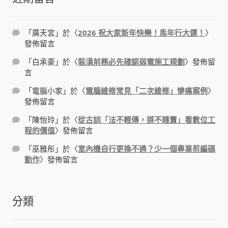
IP-PBX 租賃 借測 (雲端總機)
通航國際(Tonnet)
「
廣天宮
」於〈
2026 祝大家新年快樂！馬年行大運！
〉
發佈留言
DCS 數位通訊系統
「
白承豪
」於〈
裝潢前務必先確認弱電施工規劃
〉發佈留
言
NEC SL2100 電話總機 數位IP通訊系統
「
電腦小家
」於〈
電腦維修常見「二次維修」慘痛案例
〉
發佈留言
安立達(Aristel)
「
陳怡玲
」於〈
從古訓「法不輕傳，道不賤賣」看數位工
程的價值
〉發佈留言
聯盟電子(LINEMEX)
「
巫雅彤
」於〈
室內機自行更換不通？少一個專業剪編碼
動作
〉發佈留言
網路型門口視訊對講機
分類
電話 工具 軟體 手冊
門禁安全控制