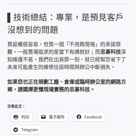
WIFI Wi-Fi 無線熱點 無線網路
▌技術總結：專業，是預見客戶
網路硬體設備
沒想到的問題
居易科技DrayTek/裕笠科技Ublink
買設備很容易，但買一個「不用跑現場」的承諾很
難。一般賣場追求的是當下有通就好；而
忠碁科技
深
印表列印伺服器
知維護不易，我們在出貨那一刻，就已經幫您省下了
未來可能產生的維修往返時間與辦公中斷損失。
虛擬機 Virtual machine VirtualBox Hyper-V
VMware
如果您也正在規劃工廠、倉庫或臨時辦公室的網路方
案，請選擇更懂現場實務的忠碁科技。
網路 到府檢測 連線設定
分享此文：
光纖網路
列印
電子郵件
Facebook
TP-Link TAIWAN(普聯技術)
Telegram