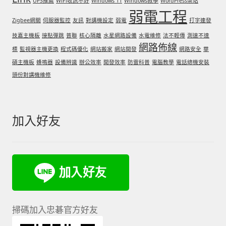
UPS推薦
WiFi收訊不好
Windows 11
Windows教學
WordPress架站
弱電工程
Zigbee網關
伺服器監控
友訊
對講機設定
弱電
打字連發
技嘉主機板
接點彈跳
普聯
核心隔離
水星網路設備
水電維修
法不輕傳
測速不達
網路佈線
標
監視器主機更換
程式碼優化
網站搬家
網站開發
網路安全
華
碩主機板
蜂鳴器
設備辨識
辦公效率
開發效率
防雷科普
電腦教學
電話總機安裝
頭份對講機維修
加入好友
掃碼加入忠碁官方好友