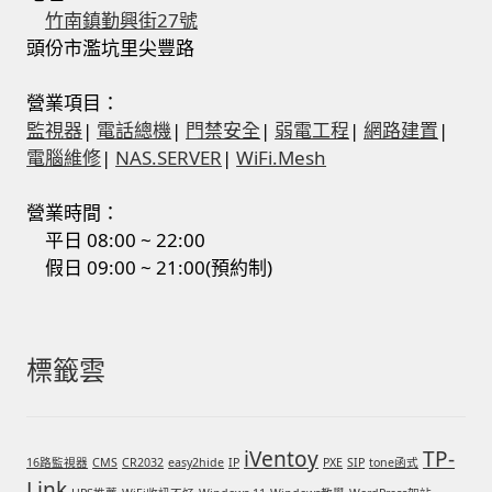
竹南鎮勤興街27號
頭份市濫坑里尖豐路
營業項目：
監視器
|
電話總機
|
門禁安全
|
弱電工程
|
網路建置
|
電腦維修
|
NAS.SERVER
|
WiFi.Mesh
營業時間：
平日 08:00 ~ 22:00
假日 09:00 ~ 21:00(預約制)
標籤雲
iVentoy
TP-
16路監視器
CMS
CR2032
easy2hide
IP
PXE
SIP
tone函式
Link