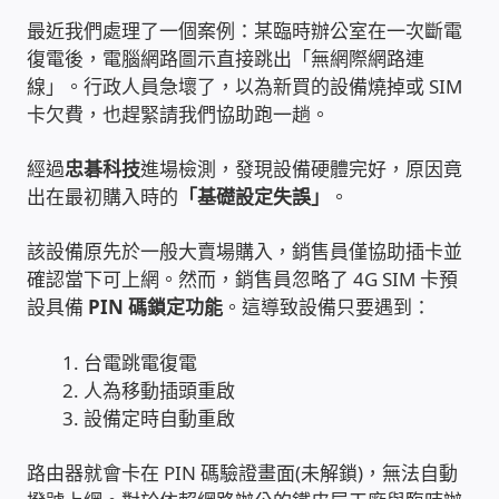
最近我們處理了一個案例：某臨時辦公室在一次斷電
雲端儲值型電表
復電後，電腦網路圖示直接跳出「無網際網路連
線」。行政人員急壞了，以為新買的設備燒掉或 SIM
電子鎖安裝-實績案例
卡欠費，也趕緊請我們協助跑一趟。
經過
忠碁科技
進場檢測，發現設備硬體完好，原因竟
電腦資訊-實績案例
出在最初購入時的
「基礎設定失誤」
。
電話總機安裝維修-實績案例
該設備原先於一般大賣場購入，銷售員僅協助插卡並
確認當下可上網。然而，銷售員忽略了 4G SIM 卡預
聯絡我們
設具備
PIN 碼鎖定功能
。這導致設備只要遇到：
徵 伙伴
台電跳電復電
人為移動插頭重啟
公益贊助、社會貢獻
設備定時自動重啟
路由器就會卡在 PIN 碼驗證畫面(未解鎖)，無法自動
聯盟合作包商