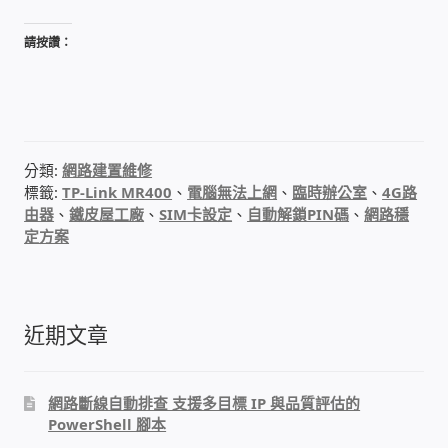
PHP程式設計
請按讚：
網路 工具 軟體 手冊
監視器安裝維修
分類:
網路建置維修
監視器DIY
標籤:
TP-Link MR400
、
電腦無法上網
、
臨時辦公室
、
4G路
由器
、
鐵皮屋工廠
、
SIM卡設定
、
自動解鎖PIN碼
、
網路穩
定方案
監視器租賃方案
防盜保全-安防設備
近期文章
昇銳電子(HI SHARP)智慧科技
網路斷線自動排查 支援多目標 IP 與品質評估的
鎧鋒企業(KCA)智能監視系統
PowerShell 腳本