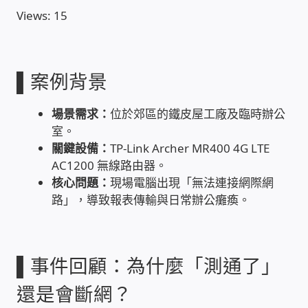
Views: 15
收費標準依據
照片紀實影音
▌案例背景
儀器設備
場景需求：
位於郊區的鐵皮屋工廠及臨時辦公
室。
關鍵設備：
TP-Link Archer MR400 4G LTE
網路建置規劃維修-實績案例
AC1200 無線路由器。
核心問題：
現場電腦出現「無法連接網際網
弱電工程-實績案例
路」，導致報表傳輸與日常辦公癱瘓。
插卡計費
▌事件回顧：為什麼「測通了」
監視器安裝維修-實績案例
還是會斷網？
自動控制PLC專案設計-實績案例