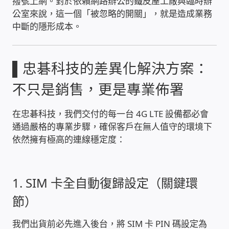
撥號上網。對於依賴網路辦公的鐵皮屋工廠與臨時辦
公室來說，這一個「被忽略的開關」，就是造成業務
家庭水電修繕
中斷的隱形成本。
窗簾 窗飾 丈量安裝
▌忠碁科技的差異化解決方案：
電腦維修銷售
不只是銷售，更是專業佈署
電腦維護合約
在忠碁科技，我們交付的每一台 4G LTE 設備都必會
通過嚴格的專業步驟，確保客戶在無人值守的環境下
電腦租賃方案
依然擁有極高的連線穩定度：
捷元電腦 NUC迷你電腦 伺服器
1. SIM 卡全自動復歸設定（關鍵環
飛碟 不斷電 UPS / 穩壓器 AVR
節）
遠距教學、在家辦公
我們出貨前必先進入後台，將 SIM 卡 PIN 碼設定為