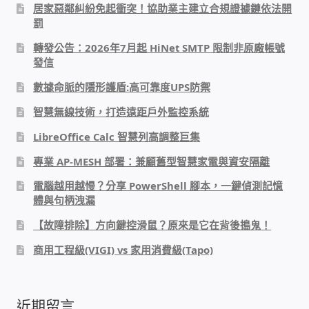
居家惡鄰糾紛免起衝突！協助業主建立合規證據鏈依法開
太陽能系統監視器
罰
轉發公告：2026年7月起 HiNet SMTP 限制非原廠帳號
監視器 信和 TBC 固定IP
發信
數據命脈的隱形護盾:高可靠度UPS防禦
監視器RS485開門開鐵門開燈開保全
智慧無線技術，打造遠距戶外監控系統
監控健檢‧舊換新專案
LibreOffice Calc 智慧列高調整巨集
專業 AP-MESH 部署：兼顧舊型智慧家電與資安隔離
監視器異地備份備援
電腦越用越慢？分享 PowerShell 腳本，一鍵偵測記憶
體與句柄洩漏
監控安防 工具 軟體 手冊
【故障排除】方向鍵控滑鼠？原來是它在背後搗鬼！
電話總機 對講機
商用工程級(VIGI) vs 家用消費級(Tapo)
迅時數位網路電話總機
近期留言