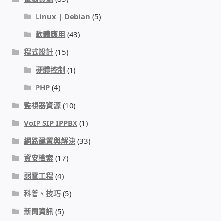
Linux | Debian
(5)
門禁安全控制 工具 軟體 手冊
軟體應用
(43)
建築技術設備設置
程式設計
(15)
硬體控制
(1)
租屋維修、租屋安全
PHP
(4)
智慧電錶、儲值、雲端 電子式電錶
監視器資源
(10)
VoIP SIP IPPBX
(1)
公用房間插卡計費方案
網路建置與解決
(33)
充電樁
資安檢索
(17)
弱電工程
(4)
線上網路購物
科普、技巧
(5)
DIY材料
新聞資訊
(5)