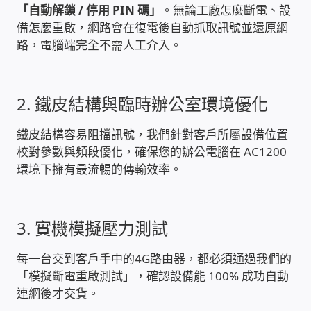
「自動解鎖 / 停用 PIN 碼」
。無論工廠怎麼斷電、設
USB隨插即用視訊攝影機
備怎麼重啟，網路會在復電後自動抓取訊號並還原網
路，電腦端完全不需人工介入。
數位廣告看板播放器
電腦 工具 軟體 手冊
2. 鐵皮結構與臨時辦公室環境優化
網路規劃架設
鐵皮結構容易阻擋訊號，我們針對客戶所屬設備位置
校對參數與頻段優化，確保您的辦公電腦在 AC1200
OpenMediaVault OMV
環境下擁有最流暢的傳輸效率。
NAS到府安裝服務
3. 實機模擬壓力測試
DAS 直連式附加存儲
每一台交到客戶手中的4G路由器，都必須通過我們的
「模擬斷電重啟測試」，確認設備能 100% 成功自動
出租套房出租 網路維護管理 房東免煩惱
連網後才交貨。