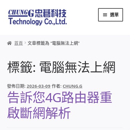
跳
跳
選單
至
至
導
主
覽
要
首頁
列
內
首頁
文章標籤為 “電腦無法上網”
容
關於忠碁
標籤:
電腦無法上網
本站文章導覽
本站AI文字客服
發佈日期:
2026-03-09
作者:
CHUNG.G
告訴您4G路由器重
創辦人:林慶忠
啟斷網解析
頭份獅子會
竹南百齡扶輪社