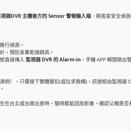
視器DVR 主機後方的 Sensor 警報輸入端
，將居家安全偵測
進行偵測。
計，預防長輩乾燒鍋具。
訊號直接傳入
監視器 DVR 的 Alarm-in
，手機 APP 瞬間跳出
倒），只需按下實體壓扣(或拉求救繩)，訊號經由監視器 DV
。
生在台北或台南出差時，隨時都能回放影像，確認父親是否