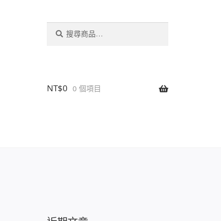
搜
搜
尋
尋
關
鍵
字:
NT$
0
0 個項目
設置