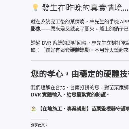
發生在昨晚的真實情境…
就在系統完工後的某傍晚，林先生的手機 AP
影像
——原來是父親忘了關火，爐上的鍋子已
透過 DVR 系統的即時回傳，林先生立刻打
饋：「還好有這套
硬體連動
，不用等火燒起來
您的孝心，由穩定的硬體技
我們理解在台北、台南打拼的您，對苗栗家鄉
DVR 實體輸入，給您最紮實的防護。
【在地施工．專業規劃】苗栗監視器守護專
分享此文：