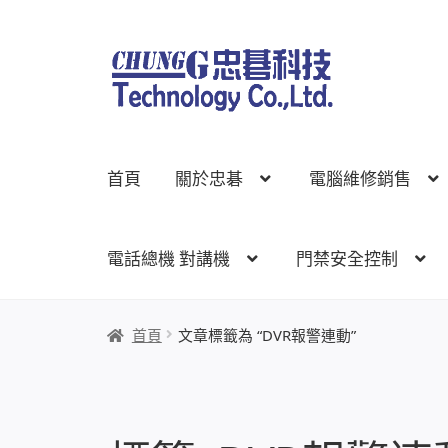
跳
跳
至
至
導
主
覽
要
列
內
首頁
關於忠碁
電腦維修銷售
容
電話總機 對講機
門禁安全控制
首頁
關於忠碁
電腦維修銷售
網路規劃架設
監
首頁
文章標籤為 “DVR報警連動”
線上網路購物