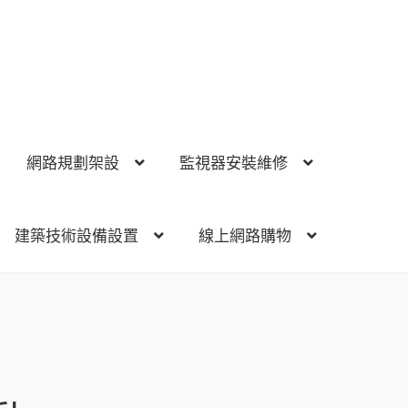
網路規劃架設
監視器安裝維修
建築技術設備設置
線上網路購物
視器安裝維修
電話總機 對講機
門禁安全控制
建築技術設備