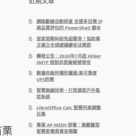
近期文章
網路斷線自動排查 支援多目標 IP
與品質評估的 PowerShell 腳本
，
居家惡鄰糾紛免起衝突！協助業
主建立合規證據鏈依法開罰
轉發公告：2026年7月起 HiNet
SMTP 限制非原廠帳號發信
數據命脈的隱形護盾:高可靠度
UPS防禦
智慧無線技術，打造遠距戶外監
控系統
LibreOffice Calc 智慧列高調整
巨集
專業 AP-MESH 部署：兼顧舊型
苗栗
智慧家電與資安隔離