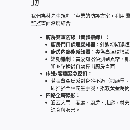
動
我們為林先生規劃了專業的防護方案，利用
監
監控畫面深度結合：
廚房雙重防線（實體接線）：
廚房門口偵煙感知器：
針對初期濃煙
廚房內熱能感知器：
專為高溫環境設
連動機制：
當感知器偵測到異常，
知並點播後自動彈出廚房畫面。
床邊/客廳緊急壓扣：
若長輩突然感到身體不適（如頭暈、滑
即推播至林先生手機，搶救黃金時間
四路全時錄影：
涵蓋大門、客廳、廚房、走廊，林先
進食與服藥。