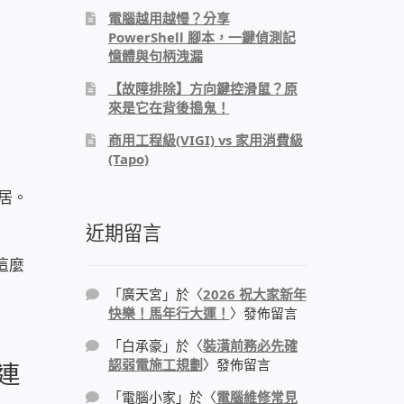
電腦越用越慢？分享
PowerShell 腳本，一鍵偵測記
憶體與句柄洩漏
【故障排除】方向鍵控滑鼠？原
來是它在背後搗鬼！
商用工程級(VIGI) vs 家用消費級
(Tapo)
居。
近期留言
這麼
「
廣天宮
」於〈
2026 祝大家新年
快樂！馬年行大運！
〉發佈留言
「
白承豪
」於〈
裝潢前務必先確
認弱電施工規劃
〉發佈留言
體連
「
電腦小家
」於〈
電腦維修常見