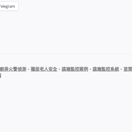
Telegram
廚房火警偵測
、
獨居老人安全
、
遠端監控案例
、
遠端監控系統
、
苗
護