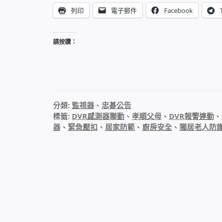
列印
電子郵件
Facebook
請按讚：
分類:
監視器
、
忠碁公告
標籤:
DVR感測器聯動
、
孝順父母
、
DVR報警連動
、
器
、
緊急壓扣
、
居家防範
、
廚房安全
、
獨居老人防