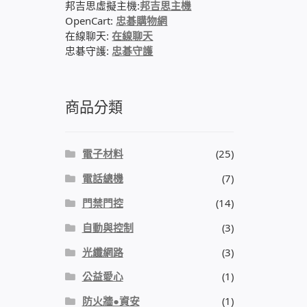
邦吉思虛擬主機:
邦吉思主機
OpenCart:
忠碁購物網
在線聊天:
在線聊天
忠碁守護:
忠碁守護
商品分類
電子材料
(25)
電話總機
(7)
門禁門控
(14)
自動與控制
(3)
光纖網路
(3)
公益愛心
(1)
防火牆●資安
(1)