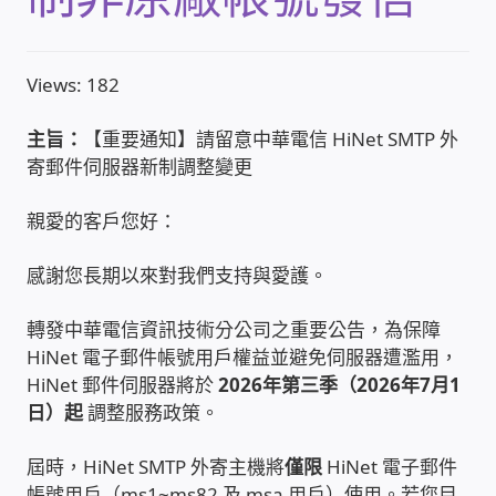
收費標準依據
Views: 182
照片紀實影音
主旨：
【重要通知】請留意中華電信 HiNet SMTP 外
寄郵件伺服器新制調整變更
儀器設備
親愛的客戶您好：
網路建置規劃維修-實績案例
感謝您長期以來對我們支持與愛護。
弱電工程-實績案例
轉發中華電信資訊技術分公司之重要公告，為保障
HiNet 電子郵件帳號用戶權益並避免伺服器遭濫用，
插卡計費
HiNet 郵件伺服器將於
2026年第三季（2026年7月1
日）起
調整服務政策。
監視器安裝維修-實績案例
屆時，HiNet SMTP 外寄主機將
僅限
HiNet 電子郵件
自動控制PLC專案設計-實績案例
帳號用戶（ms1~ms82 及 msa 用戶）使用。若您目