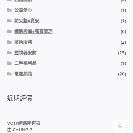
公益愛心
(1)
門禁安全控制 工具 軟體 手冊
防火牆●資安
(1)
建築技術設備設置
網路設備●頻寬管理
(6)
技術服務
(2)
租屋維修、租屋安全
監視器安防
(25)
智慧電錶、儲值、雲端 電子式電錶
二手福利品
(1)
電腦網路
(20)
公用房間插卡計費方案
充電樁
近期評價
線上網路購物
VOIP網路閘道器
DIY材料
由 CHUNG.G