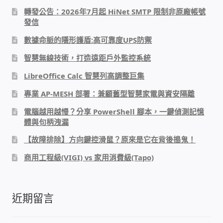
WIFI Wi-Fi 無線熱點 無線網路
轉發公告：2026年7月起 HiNet SMTP 限制非原廠帳號
發信
網路硬體設備
數據命脈的隱形護盾:高可靠度UPS防禦
智慧無線技術，打造遠距戶外監控系統
居易科技DrayTek/裕笠科技Ublink
LibreOffice Calc 智慧列高調整巨集
印表列印伺服器
專業 AP-MESH 部署：兼顧舊型智慧家電與資安隔離
電腦越用越慢？分享 PowerShell 腳本，一鍵偵測記憶
虛擬機 Virtual machine VirtualBox Hyper-V
體與句柄洩漏
VMware
【故障排除】方向鍵控滑鼠？原來是它在背後搗鬼！
網路 到府檢測 連線設定
商用工程級(VIGI) vs 家用消費級(Tapo)
光纖網路
近期留言
TP-Link TAIWAN(普聯技術)