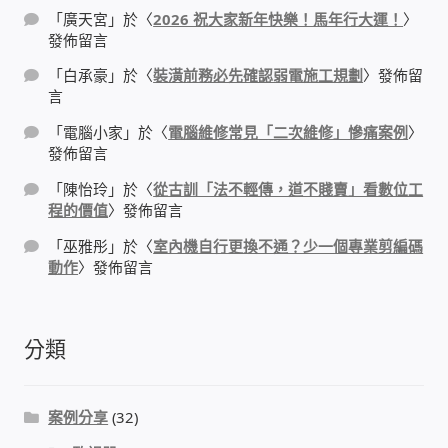
「
廣天宮
」於〈
2026 祝大家新年快樂！馬年行大運！
〉
PHP程式設計
發佈留言
「
白承豪
」於〈
裝潢前務必先確認弱電施工規劃
〉發佈留
網路 工具 軟體 手冊
言
「
電腦小家
」於〈
電腦維修常見「二次維修」慘痛案例
〉
監視器安裝維修
發佈留言
「
陳怡玲
」於〈
從古訓「法不輕傳，道不賤賣」看數位工
監視器DIY
程的價值
〉發佈留言
「
巫雅彤
」於〈
室內機自行更換不通？少一個專業剪編碼
監視器租賃方案
動作
〉發佈留言
防盜保全-安防設備
分類
昇銳電子(HI SHARP)智慧科技
鎧鋒企業(KCA)智能監視系統
案例分享
(32)