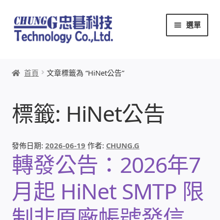
跳
跳
選單
至
至
導
主
覽
要
首頁
列
內
首頁
文章標籤為 “HiNet公告”
容
關於忠碁
標籤:
HiNet公告
本站文章導覽
本站AI文字客服
發佈日期:
2026-06-19
作者:
CHUNG.G
轉發公告：2026年7
創辦人:林慶忠
月起 HiNet SMTP 限
頭份獅子會
制非原廠帳號發信
竹南百齡扶輪社