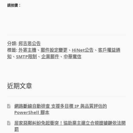
請按讚：
USB隨插即用視訊攝影機
數位廣告看板播放器
電腦 工具 軟體 手冊
分類:
邦吉思公告
標籤:
外寄主機
、
郵件設定變更
、
HiNet公告
、
客戶權益通
網路規劃架設
知
、
SMTP限制
、
企業郵件
、
中華電信
OpenMediaVault OMV
近期文章
NAS到府安裝服務
DAS 直連式附加存儲
網路斷線自動排查 支援多目標 IP 與品質評估的
PowerShell 腳本
出租套房出租 網路維護管理 房東免煩惱
居家惡鄰糾紛免起衝突！協助業主建立合規證據鏈依法開
罰