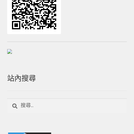
站內搜尋
搜
尋
關
鍵
字: