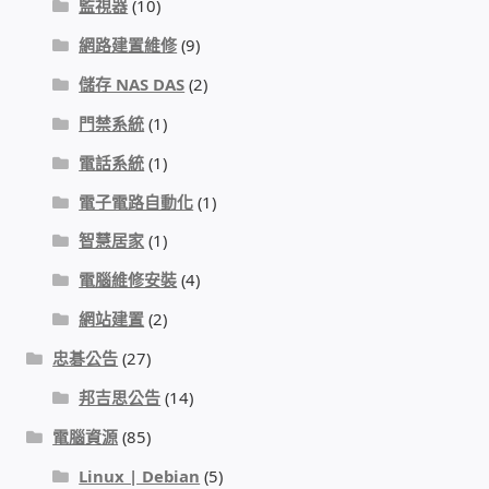
監視器
(10)
太陽能系統監視器
網路建置維修
(9)
監視器 信和 TBC 固定IP
儲存 NAS DAS
(2)
門禁系統
(1)
監視器RS485開門開鐵門開燈開保全
電話系統
(1)
監控健檢‧舊換新專案
電子電路自動化
(1)
智慧居家
(1)
監視器異地備份備援
電腦維修安裝
(4)
監控安防 工具 軟體 手冊
網站建置
(2)
忠碁公告
(27)
電話總機 對講機
邦吉思公告
(14)
電腦資源
(85)
迅時數位網路電話總機
Linux | Debian
(5)