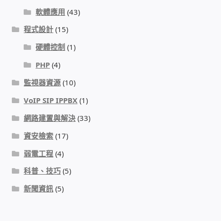
IP-PBX 租賃 借測 (雲端總機)
軟體應用
(43)
程式設計
(15)
通航國際(Tonnet)
硬體控制
(1)
DCS 數位通訊系統
PHP
(4)
監視器資源
(10)
NEC SL2100 電話總機 數位IP通訊系統
VoIP SIP IPPBX
(1)
安立達(Aristel)
網路建置與解決
(33)
資安檢索
(17)
聯盟電子(LINEMEX)
弱電工程
(4)
網路型門口視訊對講機
科普、技巧
(5)
新聞資訊
(5)
電話 工具 軟體 手冊
門禁安全控制