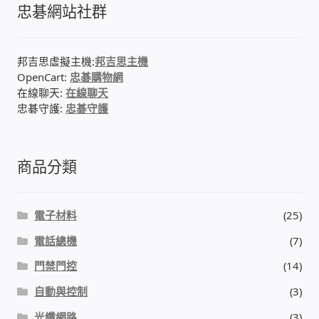
忠碁網站社群
感應式門鎖、電子鎖
邦吉思虛擬主機:
邦吉思主機
電梯樓層刷卡管制
OpenCart:
忠碁購物網
在線聊天:
在線聊天
忠碁守護:
忠碁守護
停車場、社區大樓 車道管制系統
風速傳感器+PLC自動控制
商品分類
mOA雲考勤 指紋、卡片、手機APP GPS打卡
電子材料
(25)
智慧櫃
電話總機
(7)
門禁門控
(14)
電子鎖 凱特安Kwikset
自動與控制
(3)
電子模組電路模塊
光纖網路
(3)