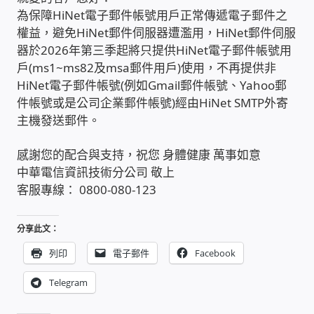
為保障HiNet電子郵件帳號用戶正常傳遞電子郵件之
家庭水電修繕
權益，避免HiNet郵件伺服器遭濫用，HiNet郵件伺服
器於2026年第三季起將只提供HiNet電子郵件帳號用
窗簾 窗飾 丈量安裝
戶(ms1~ms82及msa郵件用戶)使用，不再提供非
HiNet電子郵件帳號(例如Gmail郵件帳號、Yahoo郵
電腦維修銷售
件帳號或是公司企業郵件帳號)經由HiNet SMTP外寄
主機發送郵件。
電腦維護合約
感謝您的配合與支持，祝您 身體健康 萬事如意
中華電信資訊技術分公司 敬上
電腦租賃方案
客服專線： 0800-080-123
捷元電腦 NUC迷你電腦 伺服器
分享此文：
飛碟 不斷電 UPS / 穩壓器 AVR
列印
電子郵件
Facebook
Telegram
遠距教學、在家辦公