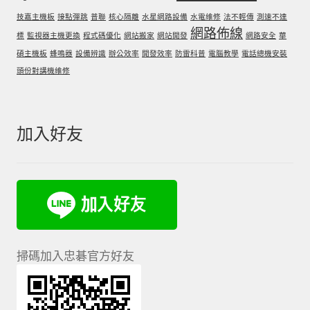
技嘉主機板
接點彈跳
普聯
核心隔離
水星網路設備
水電維修
法不輕傳
測速不達
網路佈線
標
監視器主機更換
程式碼優化
網站搬家
網站開發
網路安全
華
碩主機板
蜂鳴器
設備辨識
辦公效率
開發效率
防雷科普
電腦教學
電話總機安裝
頭份對講機維修
加入好友
掃碼加入忠碁官方好友