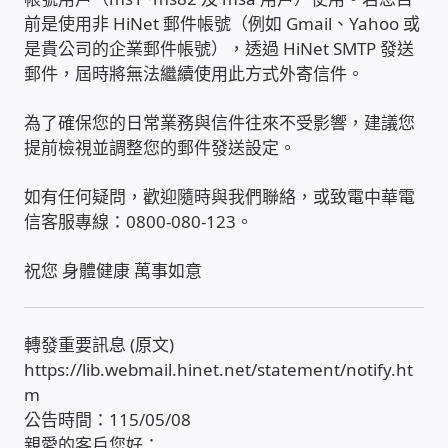
前是使用非 HiNet 郵件帳號（例如 Gmail、Yahoo 或
雲端儲值型電表
是貴公司的企業郵件帳號），透過 HiNet SMTP 發送
郵件，屆時將無法繼續使用此方式外寄信件。
電子鎖安裝-實績案例
為了確保您的日常業務與信件往來不受影響，建議您
提前檢視並調整您的郵件發送設定。
電腦資訊-實績案例
如有任何疑問，歡迎隨時與我們聯絡，或致電中華電
電話總機安裝維修-實績案例
信客服專線：0800-080-123。
聯絡我們
祝您 身體健康 萬事如意
徵 伙伴
轉發重要訊息 (原文)
https://lib.webmail.hinet.net/statement/notify.ht
公益贊助、社會貢獻
m
公告時間：115/05/08
聯盟合作包商
親愛的客戶您好：