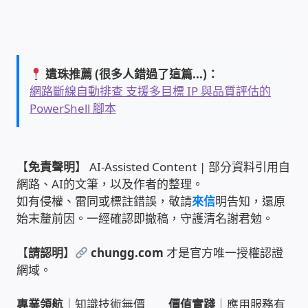
WIFI Wi-Fi 無線熱點 無線網路
網路硬體設備
遺珠推薦 (很多人錯過了這篇...)：
居易科技DrayTek/裕笠科技Ublink
網路斷線自動排查 支援多目標 IP 與品質評估的
PowerShell 腳本
印表列印伺服器
虛擬機 Virtual machine VirtualBox Hyper-V
【
免責聲明
】 AI-Assisted Content | 部分資料引用自
VMware
網路、AI的文筆，以及作者的整理。
如有侵權、雷同或標註錯誤，敬請
來信
明告知，還原
網路 到府檢測 連線設定
始末釐前因。一經確認即撤稿，守護清名謝君勉。
【
請認明
】
chungg.com
才是官方唯一授權認證
光纖網路
網域。
TP-Link TAIWAN(普聯技術)
專業領航
｜知識技術無價
價值實踐
｜應用服務有