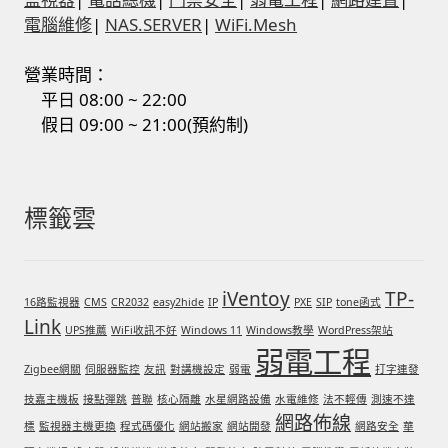
電腦維修
|
NAS.SERVER
|
WiFi.Mesh
營業時間：
平日 08:00 ~ 22:00
假日 09:00 ~ 21:00(預約制)
標籤雲
iVentoy
TP-
16路監視器
CMS
CR2032
easy2hide
IP
PXE
SIP
tone函式
Link
UPS推薦
WiFi收訊不好
Windows 11
Windows教學
WordPress架站
弱電工程
Zigbee網關
伺服器監控
友訊
對講機設定
弱電
打字連發
技嘉主機板
接點彈跳
普聯
核心隔離
水星網路設備
水電維修
法不輕傳
測速不達
網路佈線
標
監視器主機更換
程式碼優化
網站搬家
網站開發
網路安全
華