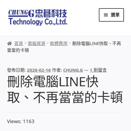
跳
跳
選單
至
至
導
主
覽
要
首頁
列
內
首頁
電腦資源
軟體應用
刪除電腦LINE快取、不再
容
當當的卡頓
關於忠碁
本站文章導覽
發佈日期:
2020-02-16
作者:
CHUNG.G
—
1 則留言
刪除電腦LINE快
本站AI文字客服
取、不再當當的卡頓
創辦人:林慶忠
頭份獅子會
Views: 1163
竹南百齡扶輪社