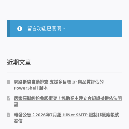
IP-PBX 租賃 借測 (雲端總機)
通航國際(Tonnet)
留言功能已關閉。
DCS 數位通訊系統
NEC SL2100 電話總機 數位IP通訊系統
近期文章
安立達(Aristel)
聯盟電子(LINEMEX)
網路斷線自動排查 支援多目標 IP 與品質評估的
PowerShell 腳本
網路型門口視訊對講機
居家惡鄰糾紛免起衝突！協助業主建立合規證據鏈依法開
罰
電話 工具 軟體 手冊
轉發公告：2026年7月起 HiNet SMTP 限制非原廠帳號
發信
門禁安全控制