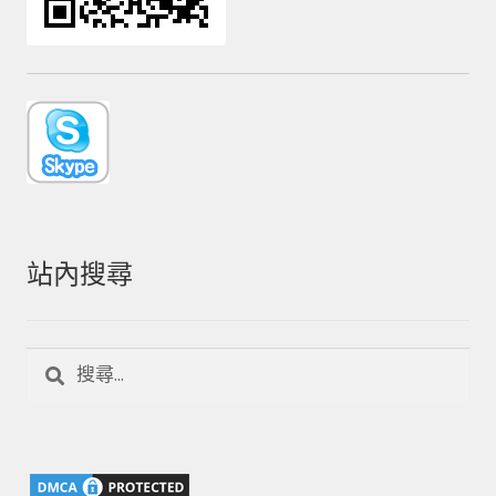
站內搜尋
搜
尋
關
鍵
字: