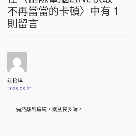
太陽能系統監視器
不再當當的卡頓
〉中有 1
則留言
監視器 信和 TBC 固定IP
監視器RS485開門開鐵門開燈開保全
監控健檢‧舊換新專案
監視器異地備份備援
莊怡琪
2023-08-21
監控安防 工具 軟體 手冊
電話總機 對講機
偶然翻到這篇，獲益良多喔。
迅時數位網路電話總機