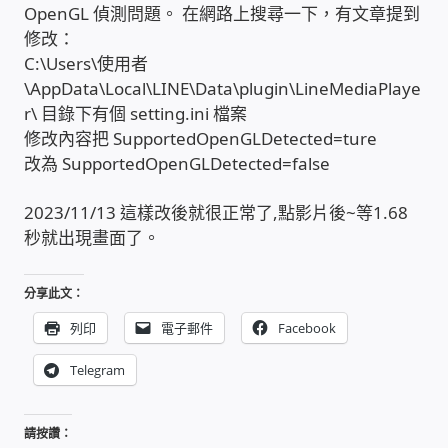
OpenGL 偵測問題。 在網路上搜尋一下，有文章提到
USB隨插即用視訊攝影機
修改：
C:\Users\使用者
數位廣告看板播放器
\AppData\Local\LINE\Data\plugin\LineMediaPlaye
r\ 目錄下有個 setting.ini 檔案
電腦 工具 軟體 手冊
修改內容把 SupportedOpenGLDetected=ture
改為 SupportedOpenGLDetected=false
網路規劃架設
2023/11/13 這樣改後就很正常了,點影片後~等1.68
秒就出現畫面了。
OpenMediaVault OMV
分享此文：
NAS到府安裝服務
列印
電子郵件
Facebook
DAS 直連式附加存儲
Telegram
出租套房出租 網路維護管理 房東免煩惱
請按讚：