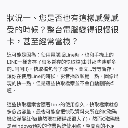
收費標準依據
狀況一、您是否也有這樣感覺感
受的時候？整台電腦變得很慢很
照片紀實影音
卡，甚至經常當機？
儀器設備
這可能是因為：使用電腦版Line時，也和手機上的
LINE一樣會存了很多暫存的快取檔(由其那些迷群多
網路建置規劃維修-實績案例
的..呵呵!!)，快取檔包含了:影音、圖文…等等暫存，
讓你在使用Line的時候，影音播放順暢一點、圖像出
弱電工程-實績案例
現的快一點，但是這些快取檔案並不會自動刪除掉
喔，
插卡計費
這些快取檔案會隨著Line的使用愈久，快取檔案就愈
監視器安裝維修-實績案例
多愈占容量，最後可能會把快取資料夾所在的C磁碟
機佔滿變紅條(雖然現在硬碟都很大了)，然而C磁碟機
自動控制PLC專案設計-實績案例
是Windows預設的作業系統使用碟，空間真的不足