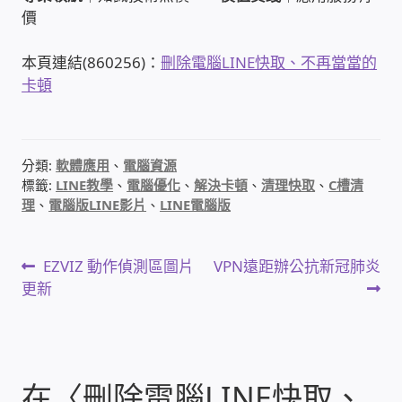
價
PHP程式設計
本頁連結(860256)：
刪除電腦LINE快取、不再當當的
網路 工具 軟體 手冊
卡頓
監視器安裝維修
分類:
軟體應用
、
電腦資源
監視器DIY
標籤:
LINE教學
、
電腦優化
、
解決卡頓
、
清理快取
、
C槽清
理
、
電腦版LINE影片
、
LINE電腦版
監視器租賃方案
文
上
下
EZVIZ 動作偵測區圖片
VPN遠距辦公抗新冠肺炎
防盜保全-安防設備
一
一
更新
章
篇
篇
昇銳電子(HI SHARP)智慧科技
文
文
導
章:
章:
鎧鋒企業(KCA)智能監視系統
覽
在〈
刪除電腦LINE快取、