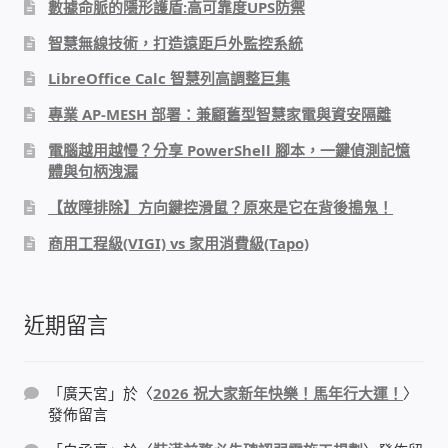
數據命脈的隱形護盾:高可靠度UPS防禦
智慧無線技術，打造遠距戶外監控系統
感應式門鎖、電子鎖
LibreOffice Calc 智慧列高調整巨集
電梯樓層刷卡管制
專業 AP-MESH 部署：兼顧舊型智慧家電與資安隔離
電腦越用越慢？分享 PowerShell 腳本，一鍵偵測記憶
停車場、社區大樓 車道管制系統
體與句柄洩漏
【故障排除】方向鍵控滑鼠？原來是它在背後搗鬼！
風速傳感器+PLC自動控制
商用工程級(VIGI) vs 家用消費級(Tapo)
mOA雲考勤 指紋、卡片、手機APP GPS打卡
近期留言
智慧櫃
電子鎖 凱特安Kwikset
「
廣天宮
」於〈
2026 祝大家新年快樂！馬年行大運！
〉
發佈留言
電子模組電路模塊