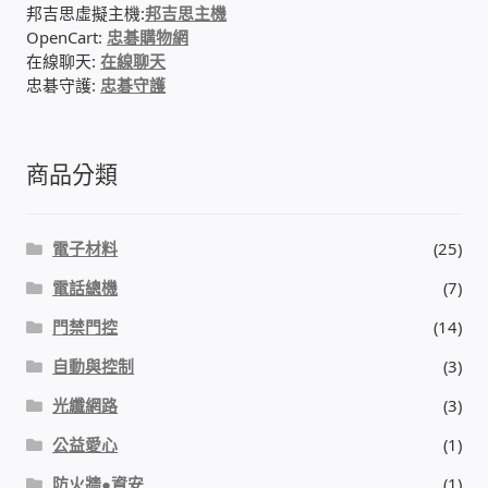
邦吉思虛擬主機:
邦吉思主機
OpenCart:
忠碁購物網
在線聊天:
在線聊天
忠碁守護:
忠碁守護
商品分類
電子材料
(25)
電話總機
(7)
門禁門控
(14)
自動與控制
(3)
光纖網路
(3)
公益愛心
(1)
防火牆●資安
(1)