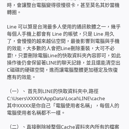
時，會讓整台電腦變得很慢很卡，甚至莫名其妙當機
轉圈。
雲端儲值型電表
Line 可以算是台灣最多人使用的通訊軟體之一，幾乎
電子鎖安裝-實績案例
每個人手機上都會有 Line 的帳號，只是 Line 用久
了，會慢慢的越來越佔空間，最後影響到電腦與手機
電腦資訊-實績案例
的效能，大多數的人會把Line刪除重裝，大可不必
要!，只要刪除電腦Line的快取資料夾內容即可，如此
電話總機安裝維修-實績案例
操作後仍會保留著LINE的聊天記錄，並且還能清空出
C磁碟的硬碟空間，進而讓電腦整體更加穩定及恢復
聯絡我們
應有的效能。
（一）、 首先到LINE的快取資料夾中,路徑
徵 伙伴
C:\Users\XXXXX\AppData\Local\LINE\cache
其中XXXXX是你自己「電腦使用者名稱」，每個人的
公益贊助、社會貢獻
電腦使用者名稱都不一樣。
聯盟合作包商
（二）、直接刪除掉整個Cache資料夾內所有的檔案