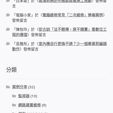
「
白承豪
」於〈
裝潢前務必先確認弱電施工規劃
〉發佈留
言
門禁安全控制 工具 軟體 手冊
「
電腦小家
」於〈
電腦維修常見「二次維修」慘痛案例
〉
發佈留言
建築技術設備設置
「
陳怡玲
」於〈
從古訓「法不輕傳，道不賤賣」看數位工
程的價值
〉發佈留言
租屋維修、租屋安全
「
巫雅彤
」於〈
室內機自行更換不通？少一個專業剪編碼
動作
〉發佈留言
智慧電錶、儲值、雲端 電子式電錶
公用房間插卡計費方案
分類
充電樁
案例分享
(32)
線上網路購物
監視器
(10)
網路建置維修
(9)
DIY材料