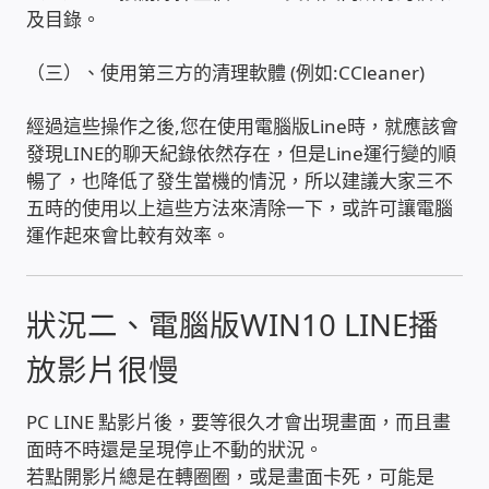
及目錄。
家庭水電修繕
（三）、使用第三方的清理軟體 (例如:CCleaner)
窗簾 窗飾 丈量安裝
經過這些操作之後,您在使用電腦版Line時，就應該會
發現LINE的聊天紀錄依然存在，但是Line運行變的順
電腦維修銷售
暢了，也降低了發生當機的情況，所以建議大家三不
五時的使用以上這些方法來清除一下，或許可讓電腦
電腦維護合約
運作起來會比較有效率。
電腦租賃方案
狀況二、電腦版WIN10 LINE播
捷元電腦 NUC迷你電腦 伺服器
放影片很慢
飛碟 不斷電 UPS / 穩壓器 AVR
PC LINE 點影片後，要等很久才會出現畫面，而且畫
面時不時還是呈現停止不動的狀況。
遠距教學、在家辦公
若點開影片總是在轉圈圈，或是畫面卡死，可能是