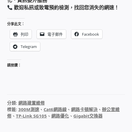
化．資訊委外服務
歡迎私訊或致電預約檢測，找回您消失的網速！
PHP程式設計
網路 工具 軟體 手冊
分享此文：
列印
電子郵件
Facebook
監視器安裝維修
Telegram
監視器DIY
請按讚：
監視器租賃方案
防盜保全-安防設備
分類:
網路建置維修
昇銳電子(HI SHARP)智慧科技
標籤:
300M測速
、
Cat6網路線
、
網路卡頓解決
、
辦公室維
修
、
TP-Link SG105
、
網路優化
、
Gigabit交換器
鎧鋒企業(KCA)智能監視系統