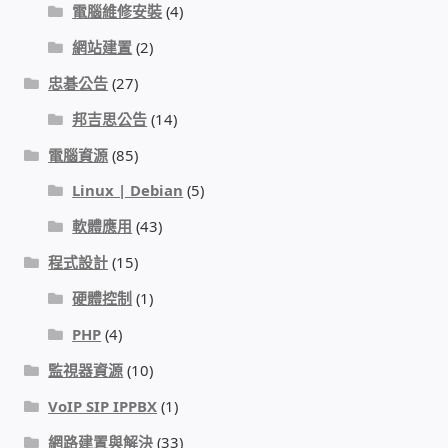
電腦維修安裝
(4)
門禁安全控制 工具 軟體 手冊
網站建置
(2)
忠碁公告
(27)
建築技術設備設置
邦吉思公告
(14)
租屋維修、租屋安全
電腦資源
(85)
Linux | Debian
(5)
智慧電錶、儲值、雲端 電子式電錶
軟體應用
(43)
公用房間插卡計費方案
程式設計
(15)
硬體控制
(1)
充電樁
PHP
(4)
監視器資源
(10)
線上網路購物
VoIP SIP IPPBX
(1)
DIY材料
網路建置與解決
(33)