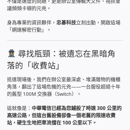
不僅是速度的問題，更是辦公室傳輸大文件、視訊會
議頻頻卡頓的元兇。
雲端儲值型電表
身為專業的資訊夥伴，
忠碁科技
立刻出動，開啟這場
電子鎖安裝-實績案例
「網速解密行動」。
電腦資訊-實績案例
尋找瓶頸：被遺忘在黑暗角
電話總機安裝維修-實績案例
落的「收費站」
聯絡我們
抵達現場後，我們在辦公室最深處、堆滿雜物的機櫃
角落，翻出了這場危機的元兇——一台服役超過十年
徵 伙伴
的舊型 100M 交換器（Switch）。
這就像是：
中華電信已經為您鋪設了時速 300 公里的
公益贊助、社會貢獻
高速公路，但這台舊設備卻像一個老舊的限速收費
站，硬生生地把車流擋在 100 公里以下。
聯盟合作包商