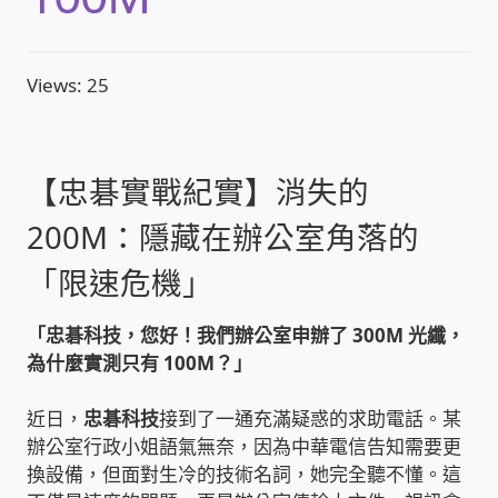
收費標準依據
Views: 25
照片紀實影音
儀器設備
【忠碁實戰紀實】消失的
200M：隱藏在辦公室角落的
網路建置規劃維修-實績案例
「限速危機」
弱電工程-實績案例
「忠碁科技，您好！我們辦公室申辦了 300M 光纖，
為什麼實測只有 100M？」
插卡計費
近日，
忠碁科技
接到了一通充滿疑惑的求助電話。某
監視器安裝維修-實績案例
辦公室行政小姐語氣無奈，因為中華電信告知需要更
換設備，但面對生冷的技術名詞，她完全聽不懂。這
自動控制PLC專案設計-實績案例