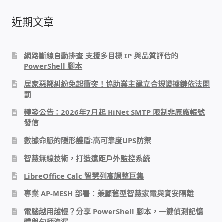
太陽能系統監視器
近期文章
監視器 信和 TBC 固定IP
網路斷線自動排查 支援多目標 IP 與品質評估的
監視器RS485開門開鐵門開燈開保全
PowerShell 腳本
居家惡鄰糾紛免起衝突！協助業主建立合規證據鏈依法開
監控健檢‧舊換新專案
罰
轉發公告：2026年7月起 HiNet SMTP 限制非原廠帳號
監視器異地備份備援
發信
數據命脈的隱形護盾:高可靠度UPS防禦
監控安防 工具 軟體 手冊
智慧無線技術，打造遠距戶外監控系統
電話總機 對講機
LibreOffice Calc 智慧列高調整巨集
專業 AP-MESH 部署：兼顧舊型智慧家電與資安隔離
迅時數位網路電話總機
電腦越用越慢？分享 PowerShell 腳本，一鍵偵測記憶
體與句柄洩漏