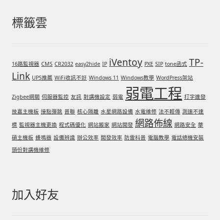
標籤雲
iVentoy
TP-
16路監視器
CMS
CR2032
easy2hide
IP
PXE
SIP
tone函式
Link
UPS推薦
WiFi收訊不好
Windows 11
Windows教學
WordPress架站
弱電工程
Zigbee網關
伺服器監控
友訊
對講機設定
弱電
打字連發
技嘉主機板
接點彈跳
普聯
核心隔離
水星網路設備
水電維修
法不輕傳
測速不達
網路佈線
標
監視器主機更換
程式碼優化
網站搬家
網站開發
網路安全
華
碩主機板
蜂鳴器
設備辨識
辦公效率
開發效率
防雷科普
電腦教學
電話總機安裝
頭份對講機維修
加入好友