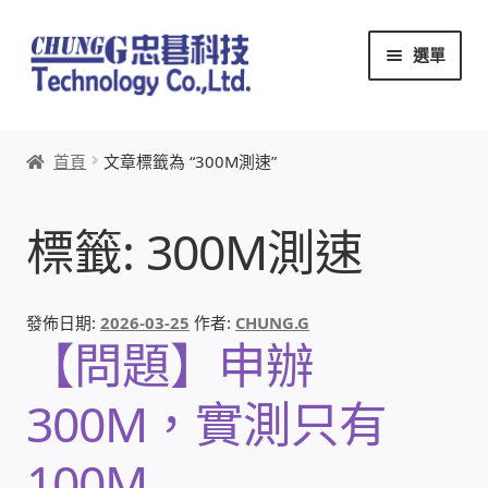
跳
跳
選單
至
至
導
主
覽
要
首頁
列
內
首頁
文章標籤為 “300M測速”
容
關於忠碁
標籤:
300M測速
本站文章導覽
本站AI文字客服
發佈日期:
2026-03-25
作者:
CHUNG.G
【問題】申辦
創辦人:林慶忠
300M，實測只有
頭份獅子會
100M
竹南百齡扶輪社