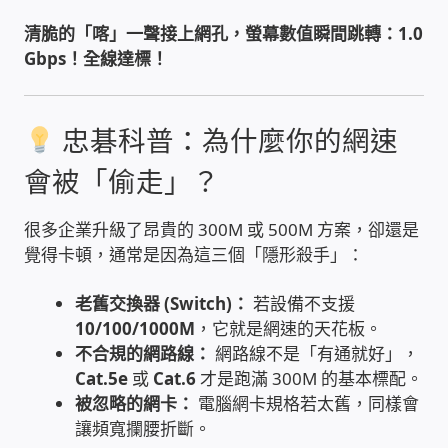
USB隨插即用視訊攝影機
清脆的「喀」一聲接上網孔，螢幕數值瞬間跳轉：1.0
Gbps！全線達標！
數位廣告看板播放器
忠碁科普：為什麼你的網速
電腦 工具 軟體 手冊
會被「偷走」？
網路規劃架設
很多企業升級了昂貴的 300M 或 500M 方案，卻還是
OpenMediaVault OMV
覺得卡頓，通常是因為這三個「隱形殺手」：
NAS到府安裝服務
老舊交換器 (Switch)：
若設備不支援
10/100/1000M
，它就是網速的天花板。
DAS 直連式附加存儲
不合規的網路線：
網路線不是「有通就好」，
Cat.5e
或
Cat.6
才是跑滿 300M 的基本標配。
被忽略的網卡：
電腦網卡規格若太舊，同樣會
出租套房出租 網路維護管理 房東免煩惱
讓頻寬攔腰折斷。