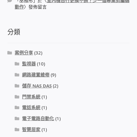
「
巫雅彤
」於〈
室內機自行更換不通？少一個專業剪編碼
動作
〉發佈留言
感應式門鎖、電子鎖
分類
電梯樓層刷卡管制
停車場、社區大樓 車道管制系統
案例分享
(32)
監視器
(10)
風速傳感器+PLC自動控制
網路建置維修
(9)
mOA雲考勤 指紋、卡片、手機APP GPS打卡
儲存 NAS DAS
(2)
門禁系統
(1)
智慧櫃
電話系統
(1)
電子鎖 凱特安Kwikset
電子電路自動化
(1)
智慧居家
(1)
電子模組電路模塊