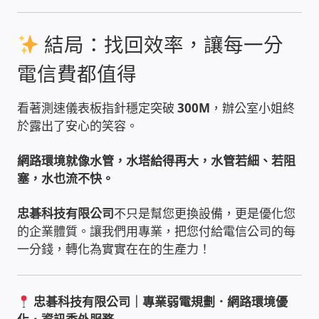
WIFI Wi-Fi 無線熱點 無線網路
結局：找回效率，讓每一分
網路硬體設備
電信費都值得
居易科技DrayTek/裕笠科技Ublink
看著測速儀表板指針穩定突破
300M
，辦公室小姐終
於露出了安心的笑容。
印表列印伺服器
網路環境就像水管，水塔給得再大，水管若細、若阻
虛擬機 Virtual machine VirtualBox Hyper-V
塞，水也流不快。
VMware
忠碁科技有限公司
不只是幫您更換設備，更是優化您
網路 到府檢測 連線設定
的企業體質。讓我們用專業，把您付給電信公司的每
一分錢，轉化為實實在在的生產力！
光纖網路
TP-Link TAIWAN(普聯技術)
忠碁科技有限公司｜專業弱電規劃．網路環境優