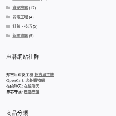
資安檢索
(17)
我的帳號
弱電工程
(4)
結帳
科普、技巧
(5)
新聞資訊
(5)
購物車
退款和退貨政策
忠碁網站社群
邦吉思虛擬主機:
邦吉思主機
OpenCart:
忠碁購物網
在線聊天:
在線聊天
忠碁守護:
忠碁守護
商品分類