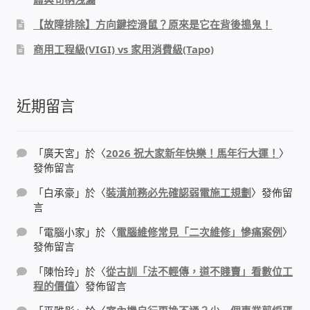
IP-PBX 租賃 借測 (雲端總機)
【故障排除】方向鍵控滑鼠？原來是它在背後搗鬼！
通航國際(Tonnet)
商用工程級(VIGI) vs 家用消費級(Tapo)
DCS 數位通訊系統
近期留言
NEC SL2100 電話總機 數位IP通訊系統
「
廣天宮
」於〈
2026 祝大家新年快樂！馬年行大運！
〉
安立達(Aristel)
發佈留言
「
白承豪
」於〈
裝潢前務必先確認弱電施工規劃
〉發佈留
聯盟電子(LINEMEX)
言
「
電腦小家
」於〈
電腦維修常見「二次維修」慘痛案例
〉
網路型門口視訊對講機
發佈留言
電話 工具 軟體 手冊
「
陳怡玲
」於〈
從古訓「法不輕傳，道不賤賣」看數位工
程的價值
〉發佈留言
門禁安全控制