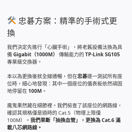
家庭水電修繕
忠碁方案：精準的手術式更
窗簾 窗飾 丈量安裝
換
電腦維修銷售
我們決定先進行「心臟手術」，將老舊設備汰換為具
備
Gigabit（1000M）
傳輸能力的
TP-Link SG105
電腦維護合約
專業級交換器。
電腦租賃方案
本以為更換後就全線通暢，但在
忠碁
逐一測試所有座
位時，細心地發現：其中一個座位的儀表板依然頑固
捷元電腦 NUC迷你電腦 伺服器
地停留在
100M
。
魔鬼果然藏在細節裡。我們檢查了該座位的網路線，
飛碟 不斷電 UPS / 穩壓器 AVR
確認其規格僅是過時的 Cat.5（物理上限僅
100M）。
我們果斷「抽換血管」，更換為 Cat.6 滿
遠距教學、在家辦公
載八芯網路線。